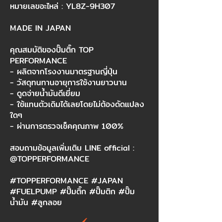
หมายเลขอะไหล่ : YL8Z-9H307
MADE IN JAPAN
คุณสมบัติของปั๊มติ๊ก TOP
PERFORMANCE
- ผลิตจากโรงงานมาตรฐานญี่ปุ่น
- วัสดุทนทานอายุการใช้งานยาวนาน
- ดูดจ่ายน้ำมันดีเยี่ยม
- ใช้แทนตัวเดิมได้เลยโดยไม่ต้องดัดแปลง
ใดๆ
- ผ่านการตรวจเช็คคุณภาพ 100%
สอบถามข้อมูลเพิ่มเติม LINE official :
@TOPPERFORMANCE
#TOPPERFORMANCE #JAPAN
#FUELPUMP #ปั๊มติ๊ก #ปั๊มติก #ปั๊ม
น้ำมัน #ลูกลอย