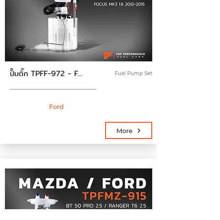
ปั๊มติ๊ก TPFF-972 - FORD FOCUS MK3 12-15 ตรงรุ่น 100% - TOP PERFORMANCE JAPAN - ปั้มติ๊ก ฟอร์ด โฟกัส BV61-9H307-RC
Fuel Pump Set
Ford
More