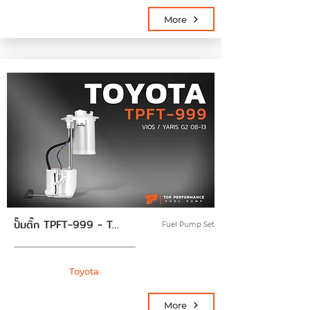
More
ปั๊มติ๊ก TPFT-999 - TOYOTA VIOS / YARIS G2 08-13 - TOP PERFORMANCE JAPAN - ปั้มติ๊ก พร้อมลูกลอย ครบชุด ปั๊มน้ำมันเชื้อเพลิง โตโยต้า วีออส ยาริส 77020-0D070
Fuel Pump Set
Toyota
More