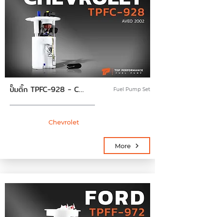
ปั๊มติ๊ก TPFC-928 - CHEVROLET AVEO ตรงรุ่น 100% - TOP PERFORMANCE JAPAN - ปั้มติ๊ก เชฟโรเลต อาวีโอ้ อาร์วีโอ้ 94573273
Fuel Pump Set
Chevrolet
More