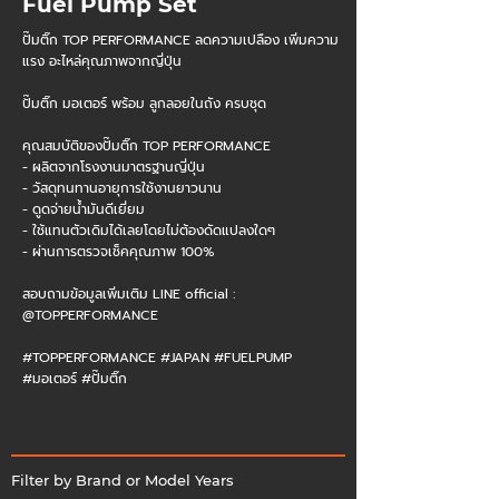
Fuel Pump Set
ปั๊มติ๊ก TOP PERFORMANCE ลดความเปลือง เพิ่มความ
แรง อะไหล่คุณภาพจากญี่ปุ่น​
ปั๊มติ๊ก มอเตอร์ พร้อม ลูกลอยในถัง ครบชุด​
คุณสมบัติของปั๊มติ๊ก TOP PERFORMANCE​
- ผลิตจากโรงงานมาตรฐานญี่ปุ่น​
- วัสดุทนทานอายุการใช้งานยาวนาน​
- ดูดจ่ายน้ำมันดีเยี่ยม​
- ใช้แทนตัวเดิมได้เลยโดยไม่ต้องดัดแปลงใดๆ​
- ผ่านการตรวจเช็คคุณภาพ 100%​
สอบถามข้อมูลเพิ่มเติม LINE official :
@TOPPERFORMANCE​
#TOPPERFORMANCE #JAPAN #FUELPUMP
#มอเตอร์ #ปั๊มติ๊ก
Filter by Brand or Model Years