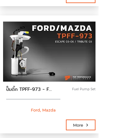
ปั๊มติ๊ก TPFF-973 - FORD ESCAPE / MAZDA TRIBUTE 03-06 - TOP PERFORMANCE JAPAN - ปั้มติ๊ก ปั๊มน้ำมันเชื้อเพลิง ฟอร์ด เอสเครป มาสด้า ทรีบิ้ว YL8Z-9H307
Fuel Pump Set
Ford, Mazda
More