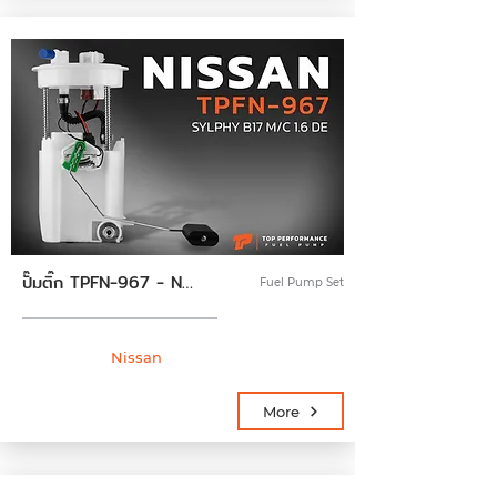
ปั๊มติ๊ก TPFN-967 - NISSAN SYLPHY B17 M/C 1.6 DE - TOP PERFORMANCE JAPAN - ปั้มติ๊ก ปั๊มน้ำมันเชื้อเพลิง นิสสัน ซิลฟี่ 17040-4FN0A
Fuel Pump Set
Nissan
More