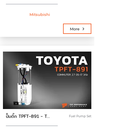
Mitsubishi
More
ปั๊มติ๊ก TPFT-891 - TOYOTA COMMUTER 2.7 05-17 3ท่อ - ปั้มน้ำมัน ปั้มติ๊ก พร้อมลูกลอย ครบชุด โตโยต้า รถตู้ คอมมูเตอร์ 77020-26031
Fuel Pump Set