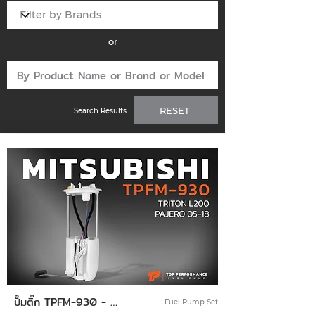
or
RESET
Search Results
ปั๊มติ๊ก TPFM-930 - MITSUBISHI TRITON L200 / PAJERO 05-18 - ปั้มติ๊ก ปั๊มน้ำมันเชื้อเพลิง ปั๊มติ๊ก พร้อมลูกลอย ครบชุด มิตซูบิชิ ไทรทัน ปาเจโร่ 1760A168 / 1760A221
Fuel Pump Set