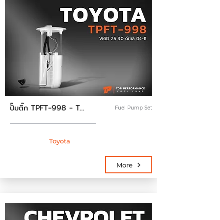
ปั๊มติ๊ก TPFT-998 - TOYOTA VIGO ดีเซล 04-11 - TOP PERFORMANCE JAPAN - ปั้มติ๊ก โตโยต้า วีโก้ 77010-0K041
Fuel Pump Set
Toyota
More