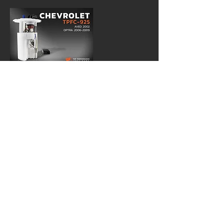
TOP PERFORMANCE
THAILAND
EN : 12 / 7-8-9 Prap Phla Chai Road,
Wat Thepsirin,
Pomprab Sattru Pai, Bangkok 10100,