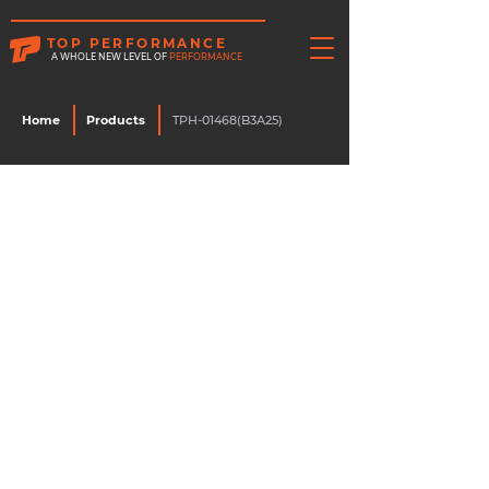
TOP PERFORMANCE
A WHOLE NEW LEVEL OF
PERFORMANCE
Home
Products
TPH-01468(B3A25)
รหัสสินค้า :
TPH-01468(B3A25)