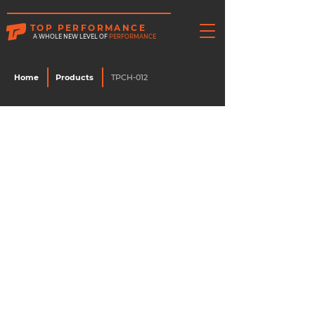
TOP PERFORMANCE
A WHOLE NEW LEVEL OF
PERFORMANCE
Home
Products
TPCH-012
รหัสสินค้า :
TPCH-012