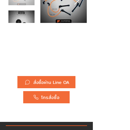
รหัสสินค้า :
สายหัวเทียน TPH-073 - HONDA
CITY TYPE Z / CIVIC EK / D15
D16Y B13B B15B - TOP
PERFORMANCE JAPAN -
ฮอนด้า ซีวิค ตาโต 32722-P3R-
T00
ยี่ห้อ :
Honda
สั่งซื้อผ่าน Line OA
โทรสั่งซื้อ