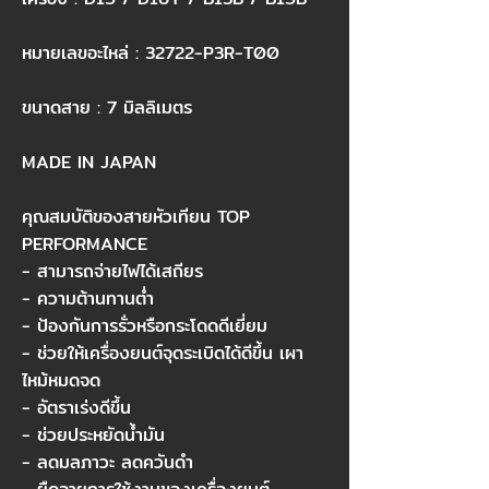
หมายเลขอะไหล่ : 32722-P3R-T00​
ขนาดสาย : 7 มิลลิเมตร​
MADE IN JAPAN​
คุณสมบัติของสายหัวเทียน TOP
PERFORMANCE​
- สามารถจ่ายไฟได้เสถียร​
- ความต้านทานต่ำ​
- ป้องกันการรั่วหรือกระโดดดีเยี่ยม​
- ช่วยให้เครื่องยนต์จุดระเบิดได้ดีขึ้น เผา
ไหม้หมดจด​
- อัตราเร่งดีขึ้น​
- ช่วยประหยัดน้ำมัน​
- ลดมลภาวะ ลดควันดำ​