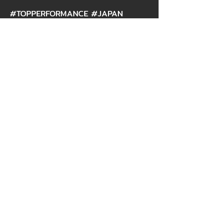
#TOPPERFORMANCE #JAPAN
#sparkplugwire #plugwire #สายหัว
เทียน #สายคอยล์
TOP PERFORMANCE
THAILAND
EN : 12 / 7-8-9 Prap Phla Chai Road,