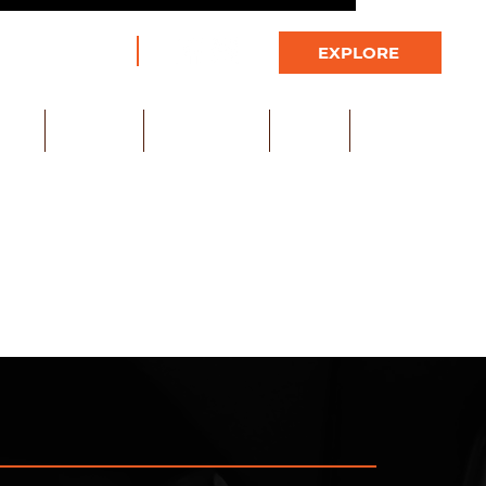
+662-225-3794
EXPLORE
CTS
BRANDS
CONTACT US
BLOG
DEALER