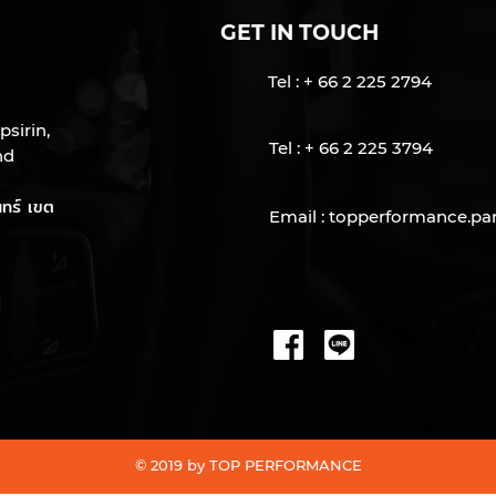
GET IN TOUCH
Tel : + 66 2 225 2794
psirin,
Tel : + 66 2 225 3794
nd
ทร์ เขต
Email :
topperformance.pa
© 2019 by TOP PERFORMANCE