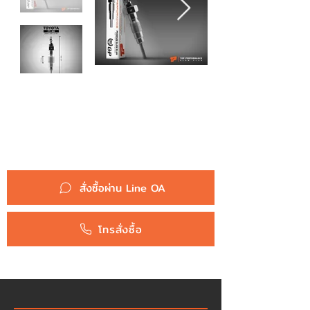
รหัสสินค้า :
หัวเผา PT-90 - TOYOTA DYNA JU10 / 2J 3L
/ 12V - TOP PERFORMANCE JAPAN - โต
โยต้า PT90 รถบรรทุก รถตู้
19850-46020
/
19850-46021
ยี่ห้อ :
Toyota
สั่งซื้อผ่าน Line OA
โทรสั่งซื้อ