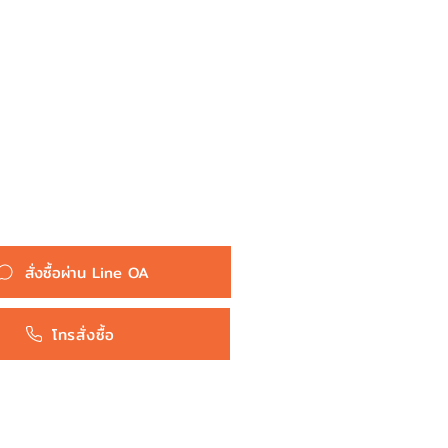
:
หัวเผา PT-103 - TOYOTA HILUX
MIGHTY X LN40 56 85 / HERO
RN30 / 2L / (11V) 12V - TOP
PERFORMANCE JAPAN - โต
โยต้า 19850-54030
Toyota
สั่งซื้อผ่าน Line OA
โทรสั่งซื้อ