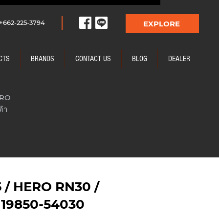
+662-225-3794
EXPLORE
CTS
BRANDS
CONTACT US
BLOG
DEALER
ERO
้า
5 / HERO RN30 /
า 19850-54030