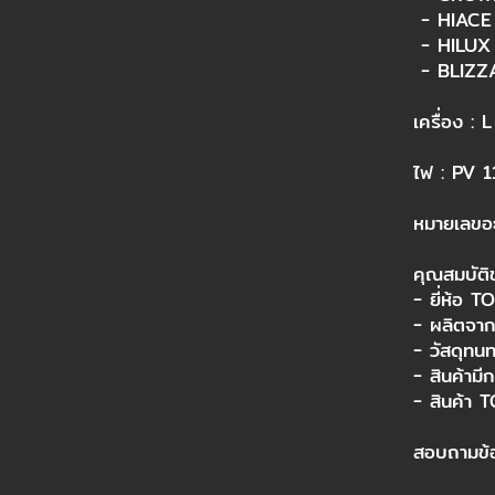
- HIACE
- HILUX
- BLIZZ
เครื่อง : L
ไฟ : PV 1
หมายเลขอ
คุณสมบัต
- ยี่ห้อ 
- ผลิตจาก
- วัสดุทน
- สินค้ามี
- สินค้า 
สอบถามข้อ