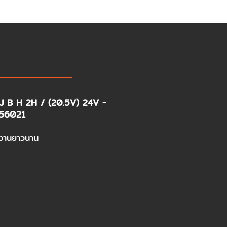
J B H 2H / (20.5V) 24V -
56021​
งานยาวนาน​