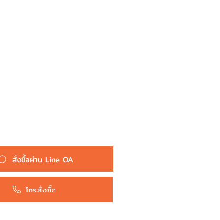
:
หัวเผา PT-101 - TOYOTA DYNA
BU K-BU K-JY BB BJ JU HU /
2J B H 2H / (20.5V) 24V - TOP
PERFORMANCE JAPAN - โต
โยต้า รถบรรทุก รถตู้ ไดน่า 19850-
56021
Toyota
สั่งซื้อผ่าน Line OA
โทรสั่งซื้อ