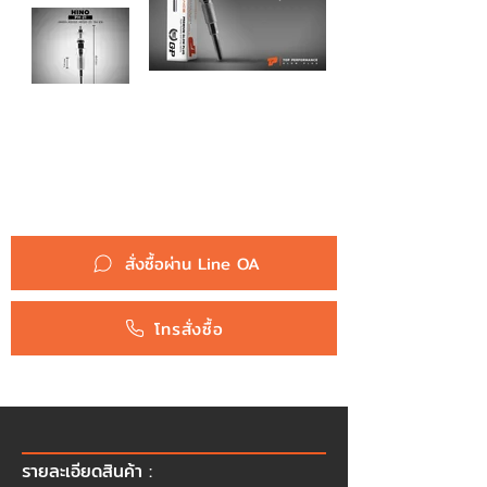
รหัสสินค้า :
หัวเผา PH-21 - HINO สิงห์ไฮเทค KB
RANGER KL / EH EB EC / (19V) 24V - TOP
PERFORMANCE JAPAN - ฮีโน่ สิบล้อ หก
ล้อ รถบรรทุก
ยี่ห้อ :
Hino
สั่งซื้อผ่าน Line OA
โทรสั่งซื้อ
รายละเอียดสินค้า :