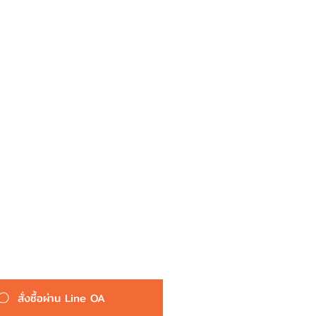
:
ผ้าเบรค หน้า BM 1455 -
MITSUBISHI LANCER CEDIA -
TOP PERFORMANCE JAPAN -
ผ้าเบรก มิตซูบิชิ แลนเซอร์ ซีเดีย /
MR569224 / DB1455
Mitsubishi
สั่งซื้อผ่าน Line OA