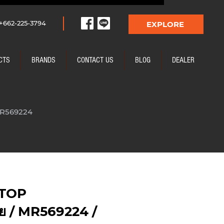
+662-225-3794
EXPLORE
CTS
BRANDS
CONTACT US
BLOG
DEALER
 MR569224
 TOP
ีย / MR569224 /