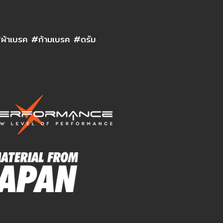
เบรค #ก้ามเบรค #ดรัม