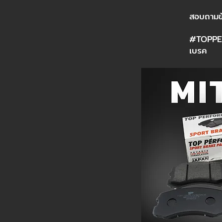
สอบถามข
#TOPPE
เบรค