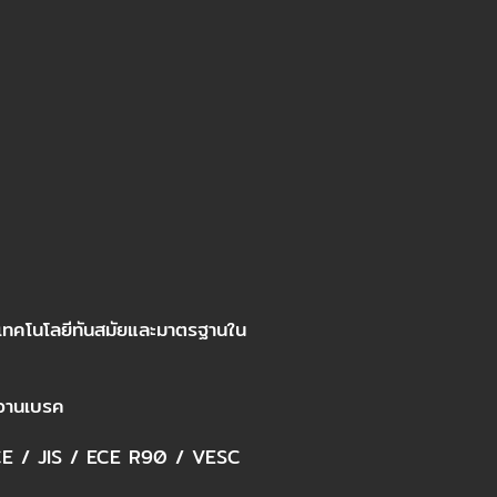
เทคโนโลยีทันสมัยและมาตรฐานใน
ินจานเบรค
 / CE / JIS / ECE R90 / VESC